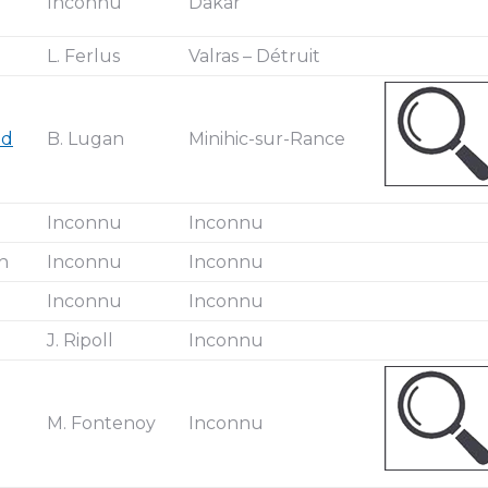
Inconnu
Dakar
L. Ferlus
Valras – Détruit
ad
B. Lugan
Minihic-sur-Rance
Inconnu
Inconnu
h
Inconnu
Inconnu
Inconnu
Inconnu
J. Ripoll
Inconnu
M. Fontenoy
Inconnu