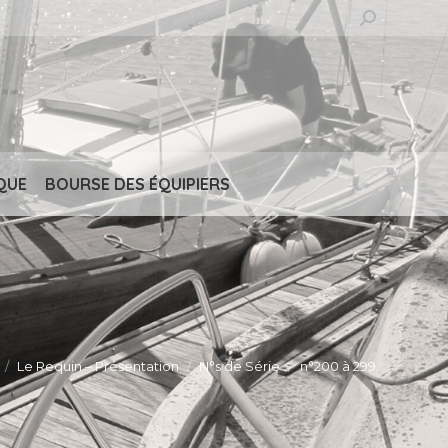
Recherche
:
QUE
BOURSE DES ÉQUIPIERS
Le Requin – Présentation
N°s de Série
n°200 à 299