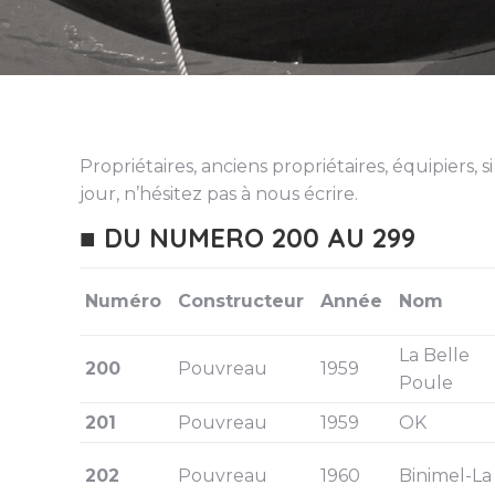
Propriétaires, anciens propriétaires, équipiers
jour, n’hésitez pas à nous écrire.
■ DU NUMERO 200 AU 299
Numéro
Constructeur
Année
Nom
La Belle
200
Pouvreau
1959
Poule
201
Pouvreau
1959
OK
202
Pouvreau
1960
Binimel-La