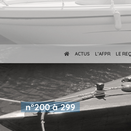
ACTUS
L’AFPR
LE RE
n°200 à 299
Vous êtes ici :