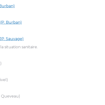
. Burban)
 (P. Burban)
(JP. Sauvage)
 situation sanitaire.
)
ivel)
J. Queveau)