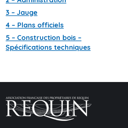
3 – Jauge
4 – Plans officiels
5 – Construction bois –
Spécifications techniques