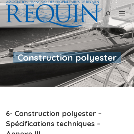
Recherche
:
Construction polyester
Vous êtes ici :
6- Construction polyester –
Spécifications techniques –
Annexe III