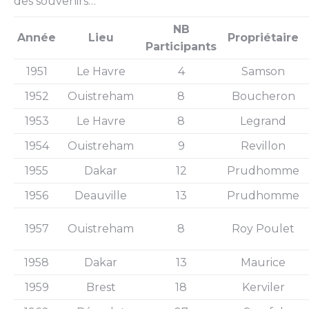
des souvenirs…
NB
Année
Lieu
Propriétaire
Participants
1951
Le Havre
4
Samson
1952
Ouistreham
8
Boucheron
1953
Le Havre
8
Legrand
1954
Ouistreham
9
Revillon
1955
Dakar
12
Prudhomme
1956
Deauville
13
Prudhomme
1957
Ouistreham
8
Roy Poulet
1958
Dakar
13
Maurice
1959
Brest
18
Kerviler