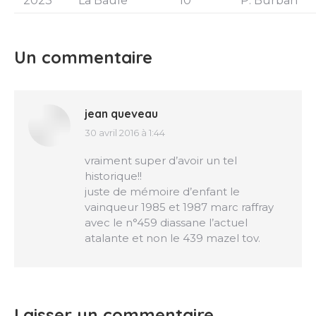
2023
La Baule
10
P. Burban
Un commentaire
jean queveau
30 avril 2016 à 1:44
dit
:
vraiment super d’avoir un tel
historique!!
juste de mémoire d’enfant le
vainqueur 1985 et 1987 marc raffray
avec le n°459 diassane l’actuel
atalante et non le 439 mazel tov.
Laisser un commentaire