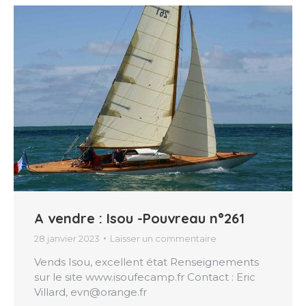
A vendre : Isou -Pouvreau n°261
28 janvier 2023
Laisser un commentaire
Vends Isou, excellent état Renseignements
sur le site www.isoufecamp.fr Contact : Eric
Villard, evn@orange.fr