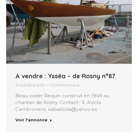
A vendre : Ysséa – de Rosny n°87
3 octobre 2021
1 Commentaire
Beau voilier Requin construit en 1949 au
chantier de Rosny. Contact : X. Alzola
Cambronero, xabialzola@yahoo.es.
Voir l'annonce