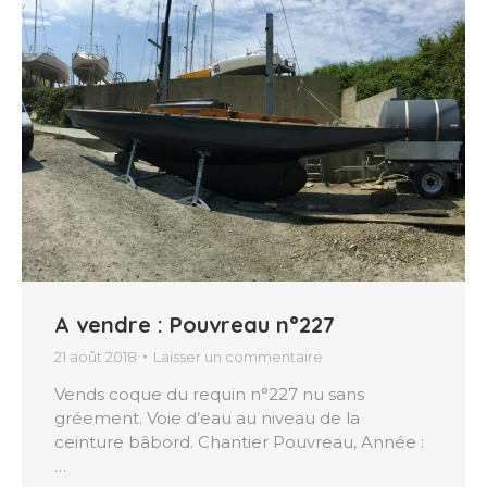
A vendre : Pouvreau n°227
21 août 2018
Laisser un commentaire
Vends coque du requin n°227 nu sans
gréement. Voie d’eau au niveau de la
ceinture bâbord. Chantier Pouvreau, Année :
…