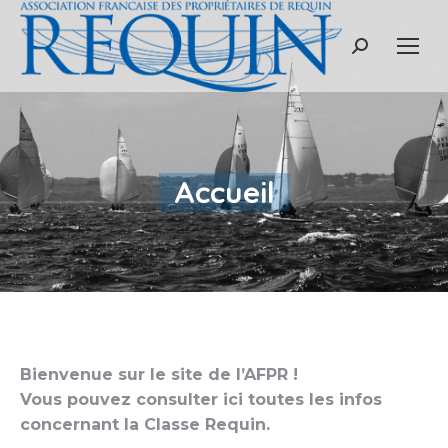
Recherche
:
Accueil
Bienvenue sur le site de l’AFPR !
Vous pouvez consulter ici toutes les infos
concernant la Classe Requin.