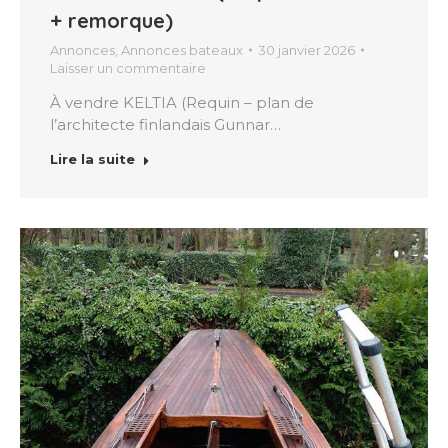
+ remorque)
Annonces
,
Annonces bateaux
30 janvier 2026
Laisser un commentaire
À vendre KELTIA (Requin – plan de
l’architecte finlandais Gunnar…
Lire la suite