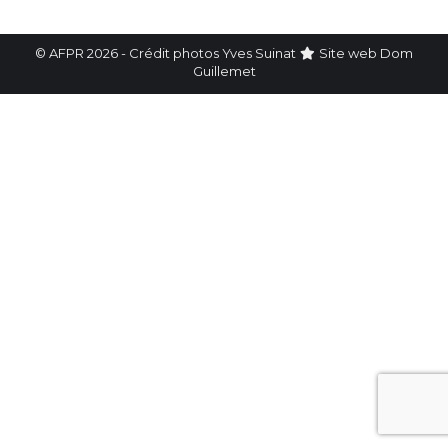
© AFPR 2026 - Crédit photos Yves Suinat
Site web
Dom
Guillemet