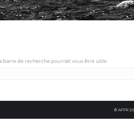
 barre de recherche pourrait vous être utile
© AFPR 20