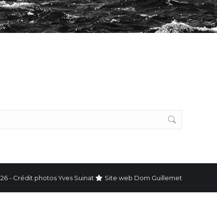
26 - Crédit photos Yves Suinat
Site web
Dom Guillemet