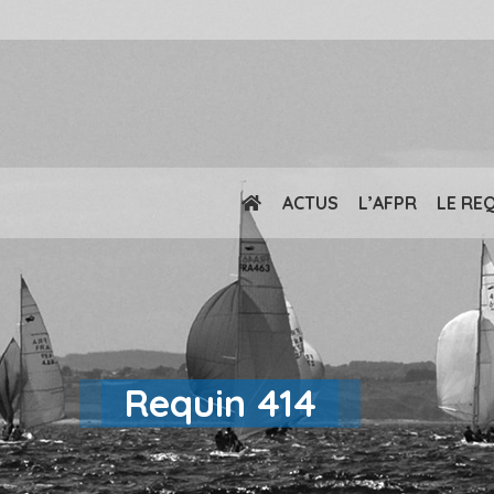
ACTUS
L’AFPR
LE RE
Requin 414