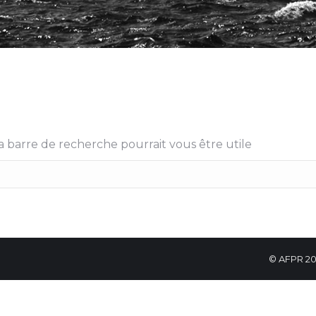
 barre de recherche pourrait vous être utile
© AFPR 20