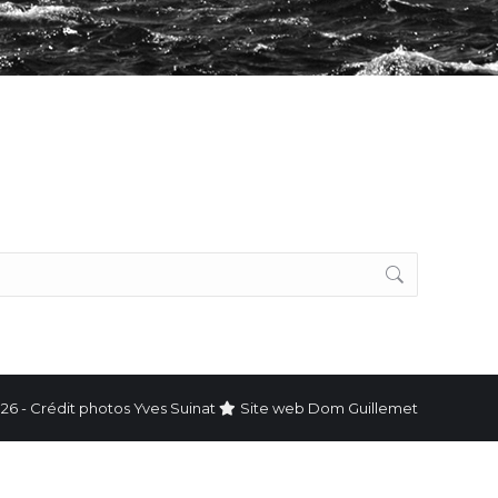
26 - Crédit photos Yves Suinat
Site web
Dom Guillemet