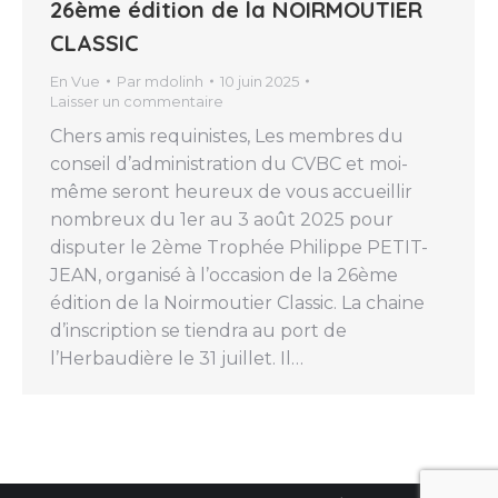
26ème édition de la NOIRMOUTIER
CLASSIC
En Vue
Par
mdolinh
10 juin 2025
Laisser un commentaire
Chers amis requinistes, Les membres du
conseil d’administration du CVBC et moi-
même seront heureux de vous accueillir
nombreux du 1er au 3 août 2025 pour
disputer le 2ème Trophée Philippe PETIT-
JEAN, organisé à l’occasion de la 26ème
édition de la Noirmoutier Classic. La chaine
d’inscription se tiendra au port de
l’Herbaudière le 31 juillet. Il…