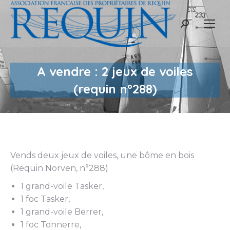
Recherche
:
A vendre : 2 jeux de voiles
(requin n°288)
Vends deux jeux de voiles, une bôme en bois
(Requin Norven, n°288)
1 grand-voile Tasker,
1 foc Tasker,
1 grand-voile Berrer,
1 foc Tonnerre,