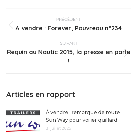
Navigation
PRÉCÉDENT
article
A vendre : Forever, Pouvreau n°234
Article
précédent
:
SUIVANT
Requin au Nautic 2015, la presse en parle
Article
!
suivant
:
Articles en rapport
À vendre : remorque de route
Sun Way pour voilier quillard
31 juillet 2025