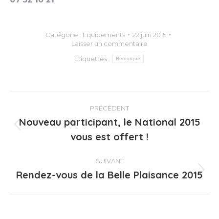
Catégorie :
Equipements
22 juin 2015
Laisser un commentaire
Étiquettes :
Remorque
Navigation
PRÉCÉDENT
article
Nouveau participant, le National 2015
Article
vous est offert !
précédent
:
SUIVANT
Rendez-vous de la Belle Plaisance 2015
Article
suivant
: