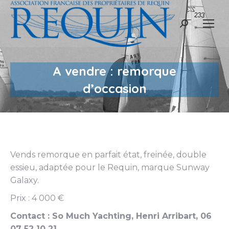
Recherche
:
A vendre : remorque
d’occasion
Vends remorque en parfait état, freinée, double
essieu, adaptée pour le Requin, marque Sunway
Galaxy.
Prix : 4 000 €
Contact : So Much Yachting, Henri Arribart, 06
07 52 10 21