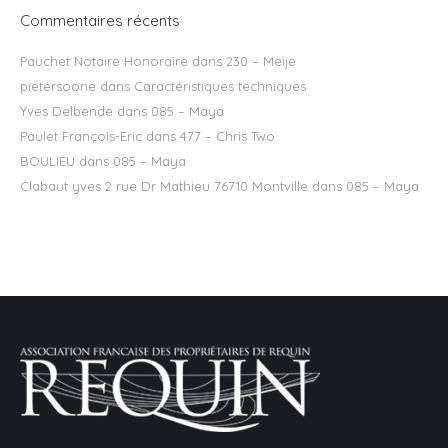
Commentaires récents
Pauchet Notaire Honoraire
dans
230 – Meije
pietersoone
dans
Caractéristiques techniques
Yves Delbende
dans
085 – Maya
Paulet François-Eric
dans
477 – Chris Two
BOULIEU
dans
085 – Maya
Clabaut yves 2 rue Dr Mathieu 76710 Montville
dans
085 – Maya