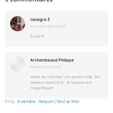
tanagra 3
4 octobre 2014 à 12:05
dit
:
Extra !!!!
Archambeaud Philippe
16 mars 2015 à 23:57
dit
:
Visite du chantier cet après-midi…les
travaux avancent….le bateau est
magnifique!
Ping :
A vendre : Requin | Skol ar Mor