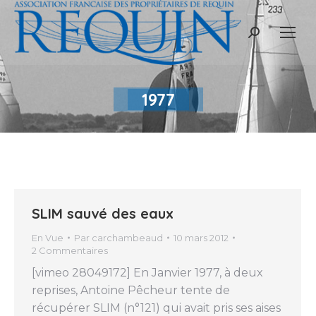
Recherche
:
1977
SLIM sauvé des eaux
En Vue
Par
carchambeaud
10 mars 2012
2 Commentaires
[vimeo 28049172] En Janvier 1977, à deux
reprises, Antoine Pêcheur tente de
récupérer SLIM (n°121) qui avait pris ses aises