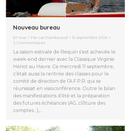
Nouveau bureau
En Vue
Par
carchambeaud
12 septembre 2024
3 Commentaires
La saison estivale de Requin s’est achevée le
week-end dernier avec la Classique Virginie
Hériot au Havre. Ce mercredi 11 septembre,
c’était aussi la rentrée des classes pour le
comité de direction de l’A.F.P.R. qui se
réunissait en visioconférence. Outre le bilan
des manifestations d’été et la préparation
des futures échéances (AG, clôture des
comptes…),…