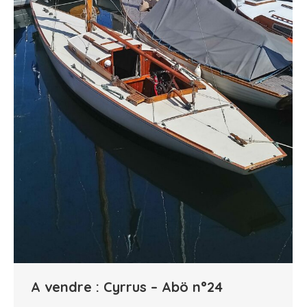
A vendre : Cyrrus – Abö n°24