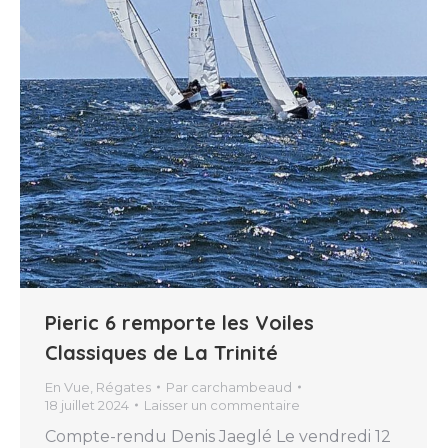
Pieric 6 remporte les Voiles
Classiques de La Trinité
En Vue
,
Régates
Par
carchambeaud
18 juillet 2024
Laisser un commentaire
Compte-rendu Denis Jaeglé Le vendredi 12