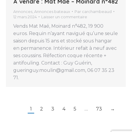
A vendre : Mat Maé – Moinard n°482
Annonces
,
Annonces bateaux
Par
carchambeaud
12 mars 2024
Laisser un commentaire
Vends Mat Maé, Moinard n°482, 19 900
euros. Requin n’ayant navigué qu’une seule
saison depuis 15 ans et stocké sous hangar
en permanence. Intérieur refait à neuf avec
ses coussins. Réfection coque récente +
antifouling. Contact : Guy Guérin,
gueringuy.moulin@gmail.com, 06 07 35 23
71.
1
2
3
4
5
…
73
→