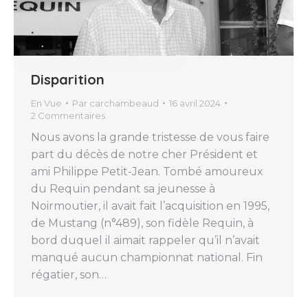
Disparition
En Vue
Par
carchambeaud
16 avril 2024
2 Commentaires
Nous avons la grande tristesse de vous faire
part du décès de notre cher Président et
ami Philippe Petit-Jean. Tombé amoureux
du Requin pendant sa jeunesse à
Noirmoutier, il avait fait l’acquisition en 1995,
de Mustang (n°489), son fidèle Requin, à
bord duquel il aimait rappeler qu’il n’avait
manqué aucun championnat national. Fin
régatier, son…