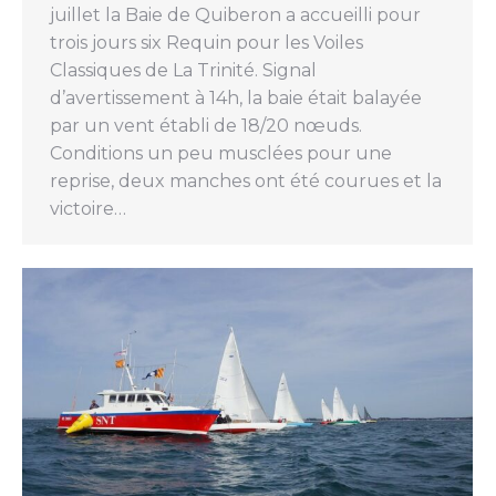
juillet la Baie de Quiberon a accueilli pour
trois jours six Requin pour les Voiles
Classiques de La Trinité. Signal
d’avertissement à 14h, la baie était balayée
par un vent établi de 18/20 nœuds.
Conditions un peu musclées pour une
reprise, deux manches ont été courues et la
victoire…