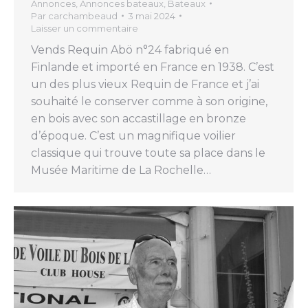
Annonces
,
Annonces bateaux
,
Bateaux
Par
carchambeaud
3 mai 2024
Laisser un commentaire
Vends Requin Abö n°24 fabriqué en
Finlande et importé en France en 1938. C’est
un des plus vieux Requin de France et j’ai
souhaité le conserver comme à son origine,
en bois avec son accastillage en bronze
d’époque. C’est un magnifique voilier
classique qui trouve toute sa place dans le
Musée Maritime de La Rochelle…