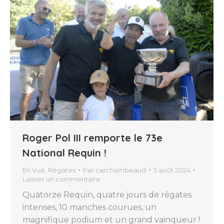
Roger Pol III remporte le 73e
National Requin !
En Vue
,
Régates
Par
carchambeaud
5 août 2024
Laisser un commentaire
Quatorze Requin, quatre jours de régates
intenses, 10 manches courues, un
magnifique podium et un grand vainqueur !