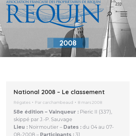
Recherche
:
2008
National 2008 – Le classement
Régates
Par
carchambeaud
8 mars 2008
58e édition – Vainqueur :
Pieric II (337),
skippé par J.-P. Sauvage
Lieu :
Noirmoutier –
Dates :
du 04 au 07-
08-2008 –
Participants :
31