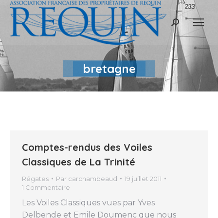
Recherche
:
bretagne
Comptes-rendus des Voiles
Classiques de La Trinité
Régates
Par
carchambeaud
19 juillet 2011
1 Commentaire
Les Voiles Classiques vues par Yves
Delbende et Emile Doumenc que nous