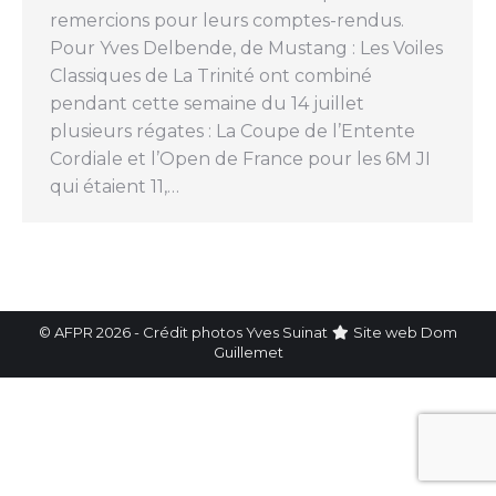
remercions pour leurs comptes-rendus.
Pour Yves Delbende, de Mustang : Les Voiles
Classiques de La Trinité ont combiné
pendant cette semaine du 14 juillet
plusieurs régates : La Coupe de l’Entente
Cordiale et l’Open de France pour les 6M JI
qui étaient 11,…
© AFPR 2026 - Crédit photos Yves Suinat
Site web
Dom
Guillemet