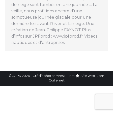
de neige sont tombés en une journée … La
veille, nous profitions encore d’une
somptueuse journée glaciale pour une
dernière fois avant l’hiver et la neige. Une
création de Jean-Philippe FAYNOT Plus
d’infos sur JPFprod : www.jpfprod.fr Videos
nautiques et d’entreprises.
© AFPR 2026 - Crédit photos Yves Suinat
Site web
Dom
Guillemet