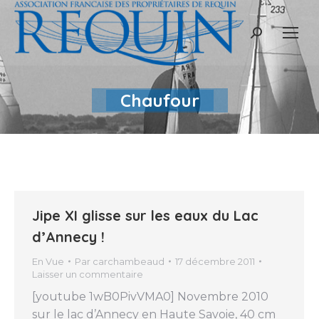
Recherche
:
Chaufour
Jipe XI glisse sur les eaux du Lac
d’Annecy !
En Vue
Par
carchambeaud
17 décembre 2011
Laisser un commentaire
[youtube 1wB0PivVMA0] Novembre 2010
sur le lac d’Annecy en Haute Savoie, 40 cm