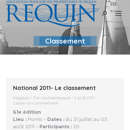
Recherche
:
Classement
National 2011- Le classement
Régates
Par
carchambeaud
2 août 2011
Laisser un commentaire
61e édition
Lieu :
Pornic –
Dates :
du 31 juillet au 03
août 2011 –
Participants :
20