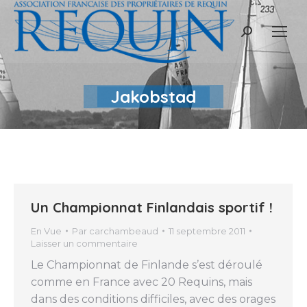
Recherche
:
Jakobstad
Un Championnat Finlandais sportif !
En Vue
Par
carchambeaud
11 septembre 2011
Laisser un commentaire
Le Championnat de Finlande s’est déroulé
comme en France avec 20 Requins, mais
dans des conditions difficiles, avec des orages