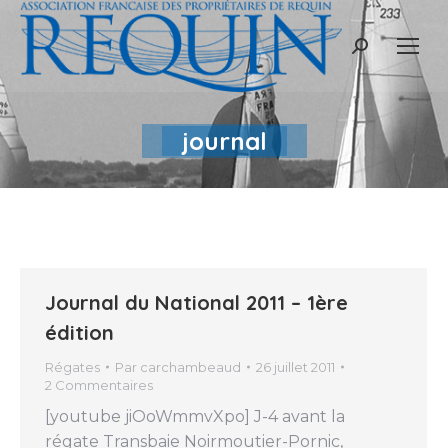
Recherche
:
journal
Journal du National 2011 – 1ère
édition
Régates
Par
carchambeaud
26 juillet 2011
2 Commentaires
[youtube jiOoWmmvXpo] J-4 avant la
régate Transbaie Noirmoutier-Pornic,