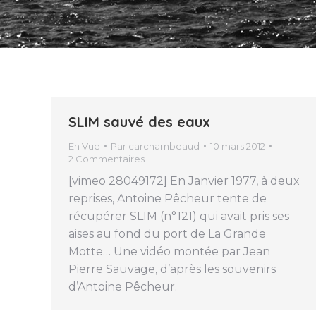
SLIM sauvé des eaux
En Vue
Par
carchambeaud
10 mars 2012
2 Commentaires
[vimeo 28049172] En Janvier 1977, à deux
reprises, Antoine Pêcheur tente de
récupérer SLIM (n°121) qui avait pris ses
aises au fond du port de La Grande
Motte… Une vidéo montée par Jean
Pierre Sauvage, d’après les souvenirs
d’Antoine Pêcheur.