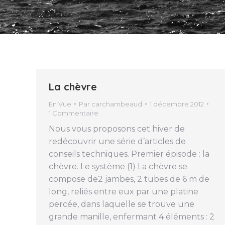
La chèvre
En Vue
Par
carchambeaud
1 décembre 2012
1 Commentaire
Nous vous proposons cet hiver de
redécouvrir une série d’articles de
conseils techniques. Premier épisode : la
chèvre. Le système (1) La chèvre se
compose de2 jambes, 2 tubes de 6 m de
long, reliés entre eux par une platine
percée, dans laquelle se trouve une
grande manille, enfermant 4 éléments : 2