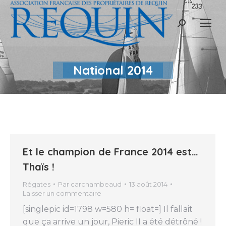
Recherche
:
National 2014
Et le champion de France 2014 est…
Thaïs !
Régates
Par
carchambeaud
13 août 2014
Laisser un commentaire
[singlepic id=1798 w=580 h= float=] Il fallait
que ça arrive un jour, Pieric II a été détrôné !