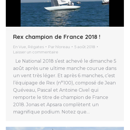
Rex champion de France 2018 !
En Vue
,
Régates
Par
hloreau
5 août 2018
Laisser un commentaire
Le National 2018 s’est achevé le dimanche 5
août après une ultime manche courue dans
un vent très léger. Et après 6 manches, c’est
l’équipage de Rex (n°100), composé de Jean
Quéveau, Pascal et Antoine Civel qui
remporte le titre de champion de France
2018. Jonas et Apsara complètent un
magnifique podium. Notez que…