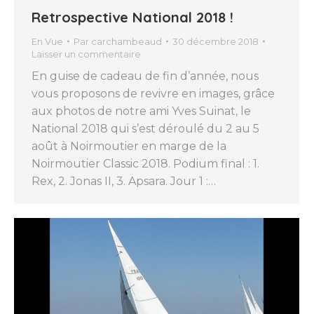
Retrospective National 2018 !
En Vue
Par
carchambeaud
30 décembre 2018
Laisser un commentaire
En guise de cadeau de fin d’année, nous
vous proposons de revivre en images, grâce
aux photos de notre ami Yves Suinat, le
National 2018 qui s’est déroulé du 2 au 5
août à Noirmoutier en marge de la
Noirmoutier Classic 2018. Podium final : 1.
Rex, 2. Jonas II, 3. Apsara. Jour 1 :…