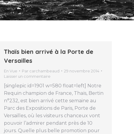
Thaïs bien arrivé à la Porte de
Versailles
En Vue
Par
carchambeaud
29 novembre 2014
Laisser un commentaire
[singlepic id=1901 w=580 float=left] Notre
Requin champion de France, Thaïs, Bertin
n°232, est bien arrivé cette semaine au
Parc des Expositions de Paris, Porte de
Versailles, où les visiteurs chanceux vont
pouvoir l’admirer pendant près de 10
jours. Quelle plus belle promotion pour