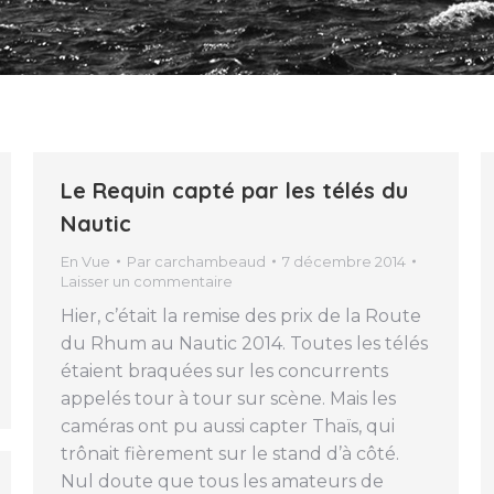
Le Requin capté par les télés du
Nautic
En Vue
Par
carchambeaud
7 décembre 2014
Laisser un commentaire
Hier, c’était la remise des prix de la Route
du Rhum au Nautic 2014. Toutes les télés
étaient braquées sur les concurrents
appelés tour à tour sur scène. Mais les
caméras ont pu aussi capter Thaïs, qui
trônait fièrement sur le stand d’à côté.
Nul doute que tous les amateurs de