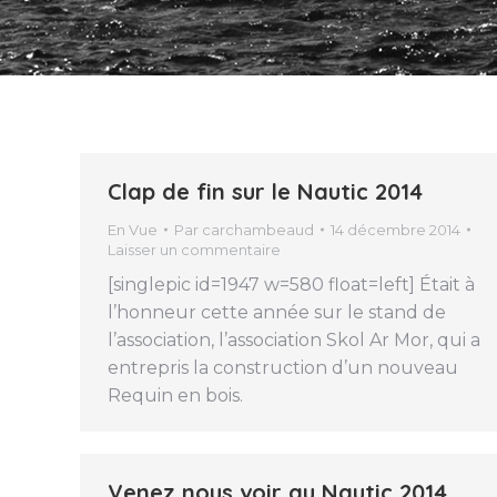
Clap de fin sur le Nautic 2014
En Vue
Par
carchambeaud
14 décembre 2014
Laisser un commentaire
[singlepic id=1947 w=580 float=left] Était à
l’honneur cette année sur le stand de
l’association, l’association Skol Ar Mor, qui a
entrepris la construction d’un nouveau
Requin en bois.
Venez nous voir au Nautic 2014