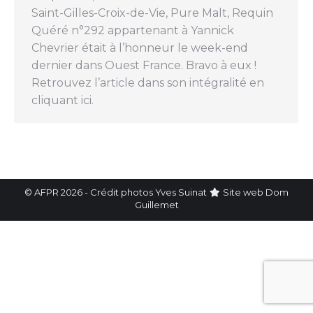
Saint-Gilles-Croix-de-Vie, Pure Malt, Requin
Quéré n°292 appartenant à Yannick
Chevrier était à l’honneur le week-end
dernier dans Ouest France. Bravo à eux !
Retrouvez l’article dans son intégralité en
cliquant ici.
© AFPR 2026 - Crédit photos Yves Suinat
Site web
Dom
Guillemet