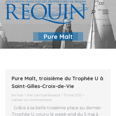
Recherche
:
Pure Malt
Pure Malt, troisième du Trophée U à
Saint-Gilles-Croix-de-Vie
En Vue
Par
carchambeaud
13 mai 2013
Laisser un commentaire
Grâce à sa belle troisième place au dernier
Trophée U, couru le week-end du 5 mai à