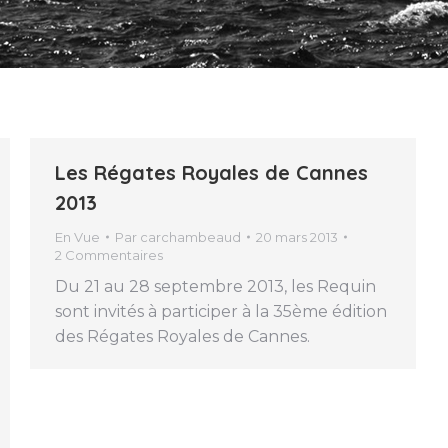
Les Régates Royales de Cannes
2013
En Vue
Par
carchambeaud
20 mars 2013
2 Commentaires
Du 21 au 28 septembre 2013, les Requin
sont invités à participer à la 35ème édition
des Régates Royales de Cannes.