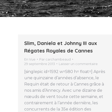
Slim, Daniela et Johnny III aux
Régates Royales de Cannes
En Vue
Par
carchambeaud
29 septembre 2013
Laisser un commentaire
[singlepic id=1592 w=580 h= float=] Après
une quinzaine d’années d’absence, le
Requin était de retour à Cannes grâce à
nos amis d’Annecy. Avec une dizaine de
nœuds de vent toute cette semaine, et
contrairement à l’année dernière, les
concurrents de la 35e édition des