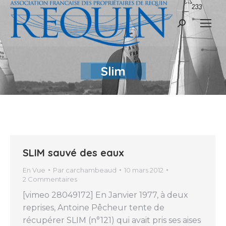
Recherche
:
Slim
SLIM sauvé des eaux
En Vue
Par
carchambeaud
10 mars 2012
2 Commentaires
[vimeo 28049172] En Janvier 1977, à deux
reprises, Antoine Pêcheur tente de
récupérer SLIM (n°121) qui avait pris ses aises