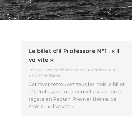
Le billet d’il Professore N°1 : « Il
va vite »
En Vue
Par
carchambeaud
11 octobre 2011
3 Commentaires
Cet hiver retrouvez tous les mois le billet
d’il Professore, une nouvelle vision de la
régate en Requin. Premier thème, ce
mois-ci : « Il va vite ».