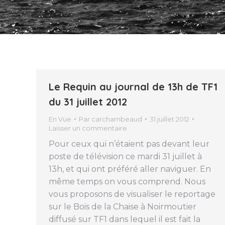
Le Requin au journal de 13h de TF1
du 31 juillet 2012
En Vue
Par
carchambeaud
31 juillet 2012
Laisser un commentaire
Pour ceux qui n’étaient pas devant leur
poste de télévision ce mardi 31 juillet à
13h, et qui ont préféré aller naviguer. En
même temps on vous comprend. Nous
vous proposons de visualiser le reportage
sur le Bois de la Chaise à Noirmoutier
diffusé sur TF1 dans lequel il est fait la