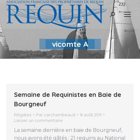
Recherche
:
vicomte A
Semaine de Requinistes en Baie de
Bourgneuf
Régates
Par
carchambeaud
8 août 2011
Laisser un commentaire
La semaine dernière en baie de Bourgneuf,
nous avons été gâtés : 21 requins au National