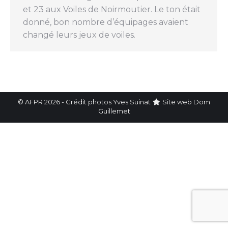
et 23 aux Voiles de Noirmoutier. Le ton était
donné, bon nombre d’équipages avaient
changé leurs jeux de voiles.
© AFPR 2026 - Crédit photos Yves Suinat
Site web
Dom
Guillemet