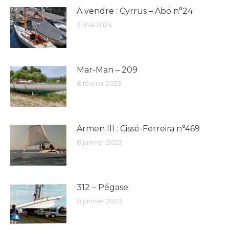
A vendre : Cyrrus – Abö n°24
3 mai 2024
Mar-Man – 209
8 février 2023
Armen III : Cissé-Ferreira n°469
8 janvier 2023
312 – Pégase
8 janvier 2023