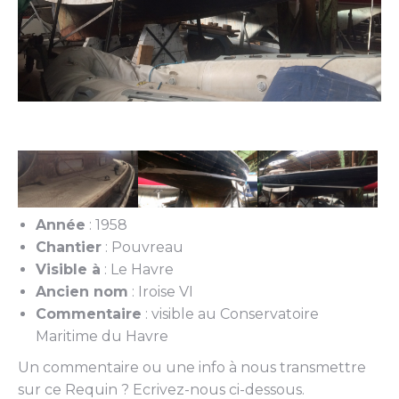
Année
: 1958
Chantier
: Pouvreau
Visible à
: Le Havre
Ancien nom
: Iroise VI
Commentaire
: visible au Conservatoire
Maritime du Havre
Un commentaire ou une info à nous transmettre
sur ce Requin ? Ecrivez-nous ci-dessous.