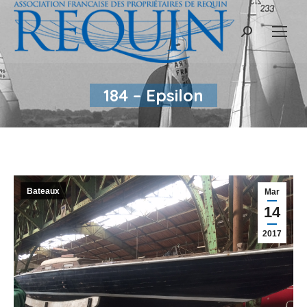
Recherche
:
184 – Epsilon
Bateaux
Mar
14
2017