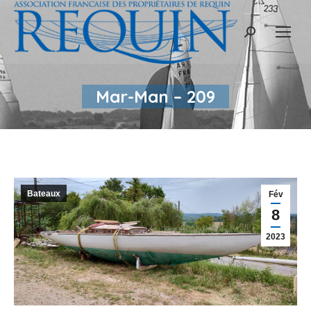
Recherche
:
Mar-Man – 209
Bateaux
Fév
8
2023