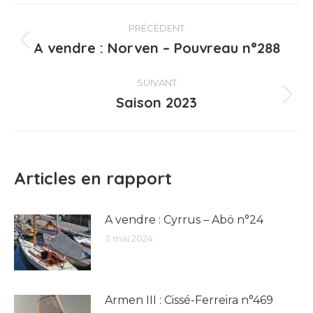
Navigation
PRÉCÉDENT
article
A vendre : Norven – Pouvreau n°288
Article
précédent
:
SUIVANT
Saison 2023
Article
suivant
:
Articles en rapport
A vendre : Cyrrus – Abö n°24
3 mai 2024
Armen III : Cissé-Ferreira n°469