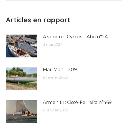
Articles en rapport
A vendre : Cyrrus – Abö n°24
3 mai 2024
Mar-Man – 209
8 février 2023
Armen III : Cissé-Ferreira n°469
8 janvier 2023