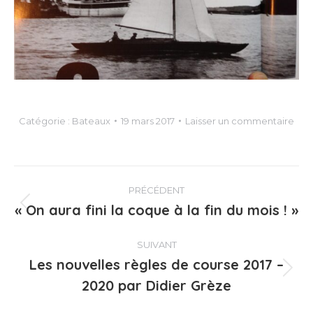
Catégorie :
Bateaux
19 mars 2017
Laisser un commentaire
Navigation
PRÉCÉDENT
article
« On aura fini la coque à la fin du mois ! »
Article
précédent
:
SUIVANT
Les nouvelles règles de course 2017 –
Article
2020 par Didier Grèze
suivant
: