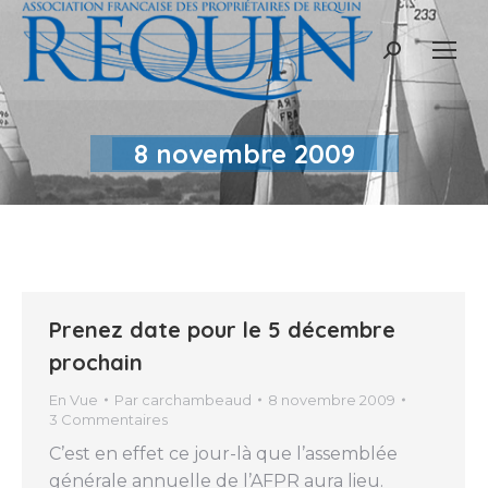
Recherche
:
8 novembre 2009
Prenez date pour le 5 décembre
prochain
En Vue
Par
carchambeaud
8 novembre 2009
3 Commentaires
C’est en effet ce jour-là que l’assemblée
générale annuelle de l’AFPR aura lieu.