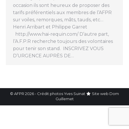
occasion ils sont heureux de proposer des
tarifs préférentiels aux membres de l’AFPR
sur voiles, remorques, mâts, tauds, etc…
Henri Arribart et Philippe Garret
http://www.hai-requin.com/ D’autre part,
l’A.F.P.R recherche toujours des volontaires
pour tenir son stand. INSCRIVEZ VOUS
D’URGENCE AUPRÈS DE…
© AFPR 2026 - Crédit photos Yves Suinat
Site web
Dom
Guillemet