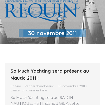
Recherche
:
30 novembre 2011
So Much Yachting sera présent au
Nautic 2011 !
En Vue
Par
carchambeaud
30 novembre 2011
Laisser un commentaire
So Much Yachting sera au SALON
NAUTIQUE, Hall 1, stand J 89. A cette