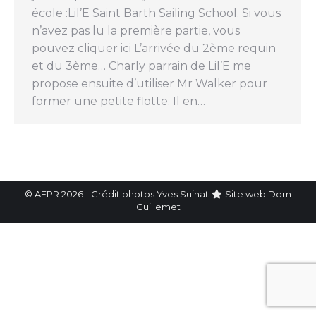
école :Lil’E Saint Barth Sailing School. Si vous
n’avez pas lu la première partie, vous
pouvez cliquer ici L’arrivée du 2ème requin
et du 3ème… Charly parrain de Lil’E me
propose ensuite d’utiliser Mr Walker pour
former une petite flotte. Il en…
© AFPR 2026 - Crédit photos Yves Suinat
Site web
Dom
Guillemet