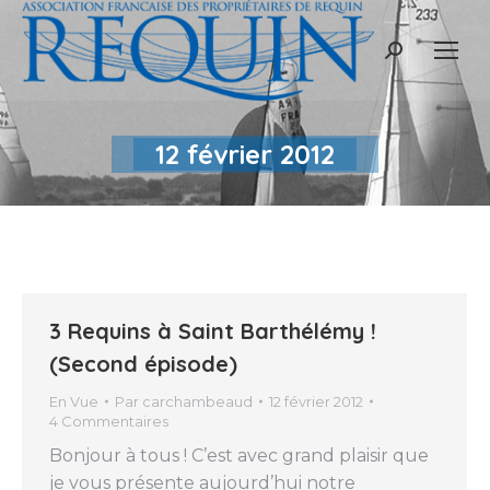
Recherche
:
12 février 2012
3 Requins à Saint Barthélémy !
(Second épisode)
En Vue
Par
carchambeaud
12 février 2012
4 Commentaires
Bonjour à tous ! C’est avec grand plaisir que
je vous présente aujourd’hui notre