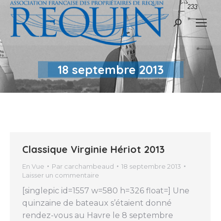
Recherche
:
18 septembre 2013
Classique Virginie Hériot 2013
En Vue
Par
carchambeaud
18 septembre 2013
Laisser un commentaire
[singlepic id=1557 w=580 h=326 float=] Une
quinzaine de bateaux s’étaient donné
rendez-vous au Havre le 8 septembre