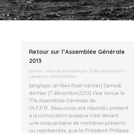
Retour sur l’Assemblée Générale
2013
En Vue
Par
carchambeaud
13 décembre 2013
Laisser un commentaire
[singlepic id=1644 float=center] Samedi
dernier (7 décembre2013) s’est tenue la
77e Assemblée Générale de
l’A.F.P.R. Beaucoup ont répondu présent
à la convocation puisque c’est devant
une cinquantaine de membres présents
ou représentés, que le Président Philippe