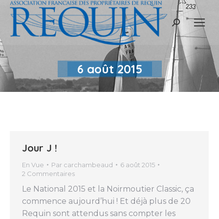
Recherche
:
6 août 2015
Jour J !
En Vue
Par
carchambeaud
6 août 2015
2 Commentaires
Le National 2015 et la Noirmoutier Classic, ça
commence aujourd’hui ! Et déjà plus de 20
Requin sont attendus sans compter les