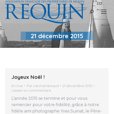
Recherche
:
21 décembre 2015
Joyeux Noël !
En Vue
Par
carchambeaud
21 décembre 2015
Laisser un commentaire
L’année 2015 se termine et pour vous
remercier pour votre fidélité, grâce à notre
fidèle ami photographe Yves Suinat, le Père-