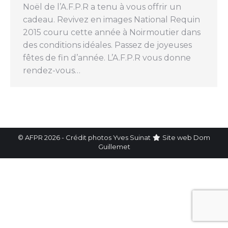
Noël de l’A.F.P.R a tenu à vous offrir un
cadeau. Revivez en images National Requin
2015 couru cette année à Noirmoutier dans
des conditions idéales. Passez de joyeuses
fêtes de fin d’année. L’A.F.P.R vous donne
rendez-vous…
© AFPR 2026 - Crédit photos Yves Suinat
Site web
Dom
Guillemet