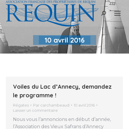
Recherche
:
10 avril 2016
Voiles du Lac d’Annecy, demandez
le programme !
Régates
Par
carchambeaud
10 avril 2016
Laisser un commentaire
Nous vous l’annoncions en début d’année,
l’Association des Vieux Safrans d’Annecy