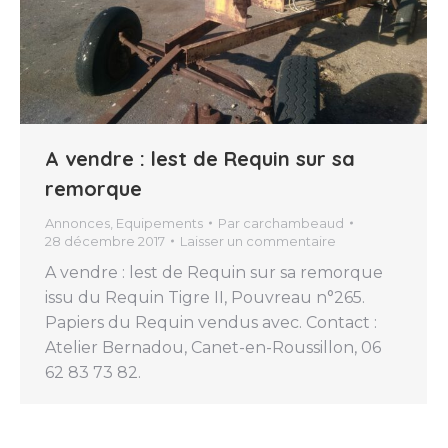
A vendre : lest de Requin sur sa
remorque
Annonces
,
Equipements
Par
carchambeaud
28 décembre 2017
Laisser un commentaire
A vendre : lest de Requin sur sa remorque
issu du Requin Tigre II, Pouvreau n°265.
Papiers du Requin vendus avec. Contact :
Atelier Bernadou, Canet-en-Roussillon, 06
62 83 73 82.