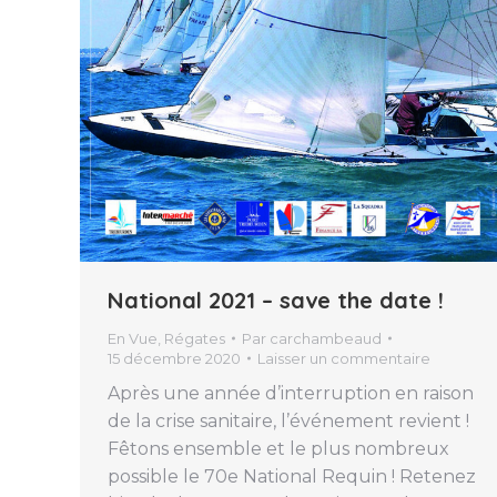
National 2021 – save the date !
En Vue
,
Régates
Par
carchambeaud
15 décembre 2020
Laisser un commentaire
Après une année d’interruption en raison
de la crise sanitaire, l’événement revient !
Fêtons ensemble et le plus nombreux
possible le 70e National Requin ! Retenez