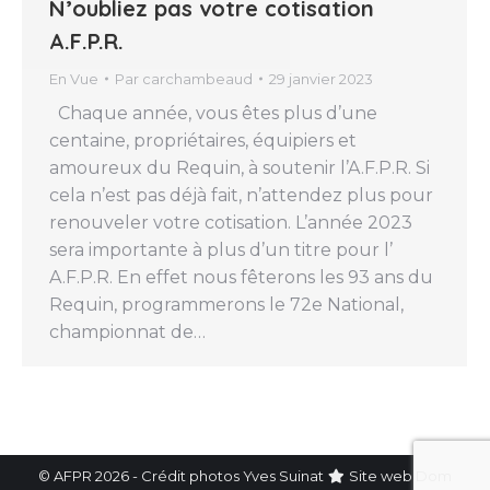
N’oubliez pas votre cotisation
A.F.P.R.
En Vue
Par
carchambeaud
29 janvier 2023
Chaque année, vous êtes plus d’une
centaine, propriétaires, équipiers et
amoureux du Requin, à soutenir l’A.F.P.R. Si
cela n’est pas déjà fait, n’attendez plus pour
renouveler votre cotisation. L’année 2023
sera importante à plus d’un titre pour l’
A.F.P.R. En effet nous fêterons les 93 ans du
Requin, programmerons le 72e National,
championnat de…
© AFPR 2026 - Crédit photos Yves Suinat
Site web
Dom