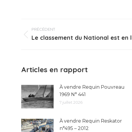
Navigation
PRÉCÉDENT
article
Le classement du National est en 
Article
précédent
:
Articles en rapport
À vendre Requin Pouvreau
1969 N° 441
7 juillet 2026
À vendre Requin Reskator
n°495 – 2012