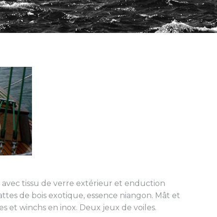
 avec tissu de verre extérieur et enduction
attes de bois exotique, essence niangon. Mât et
 et winchs en inox. Deux jeux de voiles.