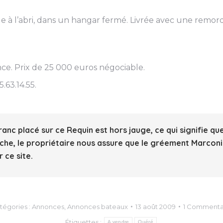
ge à l’abri, dans un hangar fermé. Livrée avec une remo
ce. Prix de 25 000 euros négociable.
.63.14.55.
nc placé sur ce Requin est hors jauge, ce qui signifie 
che, le propriétaire nous assure que le gréement Marconi 
 ce site.
tégories :
Annonces
,
Annonces bateaux
13 août 2009
1 Commenta
Étiquettes :
A vendre
Quéré