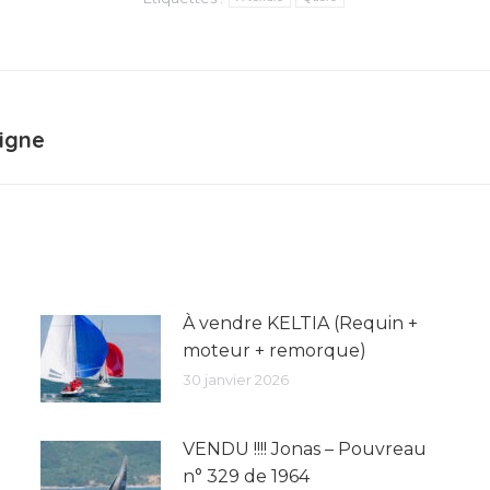
ligne
Article
suivant
:
À vendre KELTIA (Requin +
moteur + remorque)
30 janvier 2026
VENDU !!!! Jonas – Pouvreau
n° 329 de 1964