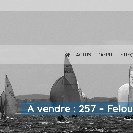
ACTUS
L’AFPR
LE RE
A vendre : 257 – Felo