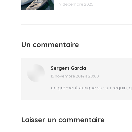
7 décembre 2025
Un commentaire
Sergent Garcia
15 novembre 2014 à 20:09
dit
:
un grément aurique sur un requin, qu
Laisser un commentaire