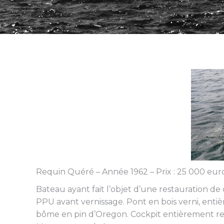
Requin Quéré – Année 1962 – Prix : 25 000 eur
Bateau ayant fait l’objet d’une restauration d
PPU avant vernissage. Pont en bois verni, entiè
bôme en pin d’Oregon. Cockpit entièrement reco