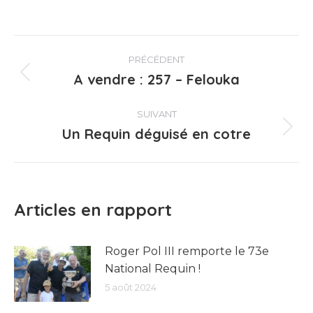
Navigation
PRÉCÉDENT
article
A vendre : 257 – Felouka
Article
précédent
:
SUIVANT
Un Requin déguisé en cotre
Article
suivant
:
Articles en rapport
Roger Pol III remporte le 73e
National Requin !
5 août 2024