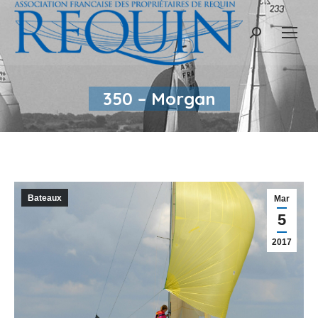
Recherche
:
350 – Morgan
Bateaux
Mar
5
2017