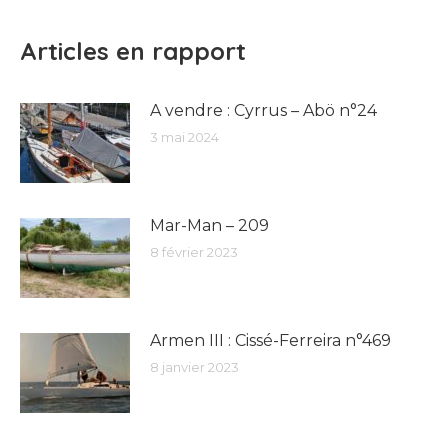
Articles en rapport
A vendre : Cyrrus – Abö n°24
3 mai 2024
Mar-Man – 209
8 février 2023
Armen III : Cissé-Ferreira n°469
8 janvier 2023