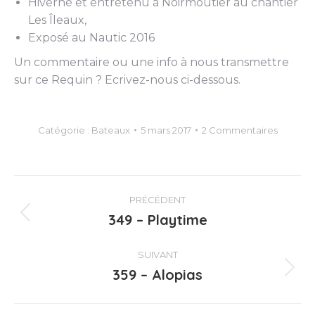
Hiverné et entretenu à Noirmoutier au chantier
Les Îleaux,
Exposé au Nautic 2016
Un commentaire ou une info à nous transmettre
sur ce Requin ? Ecrivez-nous ci-dessous.
Catégorie :
Bateaux
5 mars 2017
2 Commentaires
Navigation
PRÉCÉDENT
article
349 – Playtime
Article
précédent
:
SUIVANT
359 – Alopias
Article
suivant
: