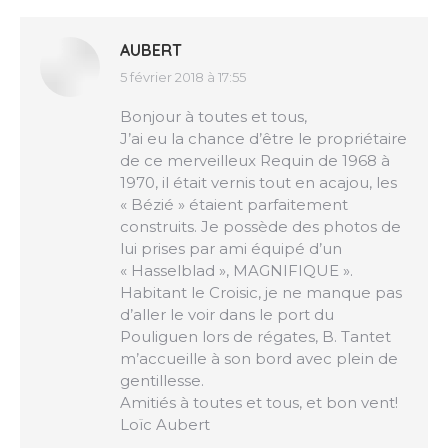
AUBERT
5 février 2018 à 17:55
dit
:
Bonjour à toutes et tous,
J’ai eu la chance d’être le propriétaire
de ce merveilleux Requin de 1968 à
1970, il était vernis tout en acajou, les
« Bézié » étaient parfaitement
construits. Je possède des photos de
lui prises par ami équipé d’un
« Hasselblad », MAGNIFIQUE ».
Habitant le Croisic, je ne manque pas
d’aller le voir dans le port du
Pouliguen lors de régates, B. Tantet
m’accueille à son bord avec plein de
gentillesse.
Amitiés à toutes et tous, et bon vent!
Loïc Aubert