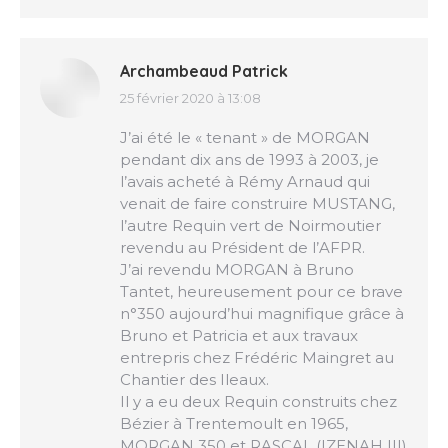
Archambeaud Patrick
25 février 2020 à 13:08
dit
:
J’ai été le « tenant » de MORGAN
pendant dix ans de 1993 à 2003, je
l’avais acheté à Rémy Arnaud qui
venait de faire construire MUSTANG,
l’autre Requin vert de Noirmoutier
revendu au Président de l’AFPR.
J’ai revendu MORGAN à Bruno
Tantet, heureusement pour ce brave
n°350 aujourd’hui magnifique grâce à
Bruno et Patricia et aux travaux
entrepris chez Frédéric Maingret au
Chantier des Ileaux.
Il y a eu deux Requin construits chez
Bézier à Trentemoult en 1965,
MORGAN 350 et RASCAL (IZENAH III)