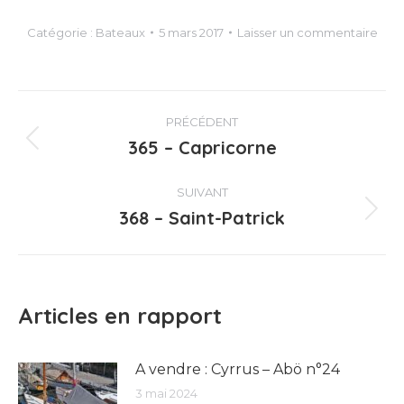
Catégorie :
Bateaux
5 mars 2017
Laisser un commentaire
Navigation
PRÉCÉDENT
article
365 – Capricorne
Article
précédent
:
SUIVANT
368 – Saint-Patrick
Article
suivant
:
Articles en rapport
A vendre : Cyrrus – Abö n°24
3 mai 2024